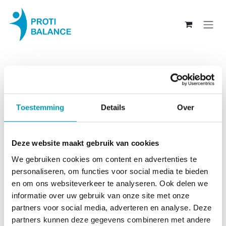
Overslaan naar inhoud
Welkom op onze nieuwe website!
Om als bestaande klant opnieuw in te loggen, werkt u
de eerste maal via wachtwoord vergeten om zo uw
Toestemming
Details
Over
wachtwoord opnieuw in te stellen.
Deze website maakt gebruik van cookies
We gebruiken cookies om content en advertenties te
(1 gevonden)
personaliseren, om functies voor social media te bieden
en om ons websiteverkeer te analyseren. Ook delen we
informatie over uw gebruik van onze site met onze
X-Nutri Vitamine D3 - K2
partners voor social media, adverteren en analyse. Deze
complex
partners kunnen deze gegevens combineren met andere