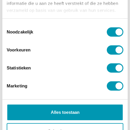
informatie die u aan ze heeft verstrekt of die ze hebben
8,50
€
verzameld op basis van uw gebruik van hun services.
Toestemmingsselectie
Noodzakelijk
Over ons
Werking
Nieuws
Contact
Voorkeuren
Statistieken
Marketing
Alles toestaan