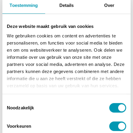
Toestemming
Details
Over
Tijdzone:
Deze website maakt gebruik van cookies
Omschrijving
We gebruiken cookies om content en advertenties te
personaliseren, om functies voor social media te bieden
Na uw intakegesprek is een correcte opvolging de
en om ons websiteverkeer te analyseren. Ook delen we
sleutel tot uw succes! Tijdens deze vervolgafspraak
informatie over uw gebruik van onze site met onze
wordt er opnieuw een gewichtsanalyse uitgevoerd. De
partners voor social media, adverteren en analyse. Deze
resultaten alsook het vervolg van uw traject worden
partners kunnen deze gegevens combineren met andere
samen met u uitvoerig besproken.
informatie die u aan ze heeft verstrekt of die ze hebben
Opgelet deze afspraak is enkel mogelijk in vestiging
verzameld op basis van uw gebruik van hun services.
Brasschaat en is nog niet definitief zonder
bevestigingsmail.
Toestemmingsselectie
Noodzakelijk
Je afspraak
Vervolgafspraak Brasschaat
Voorkeuren