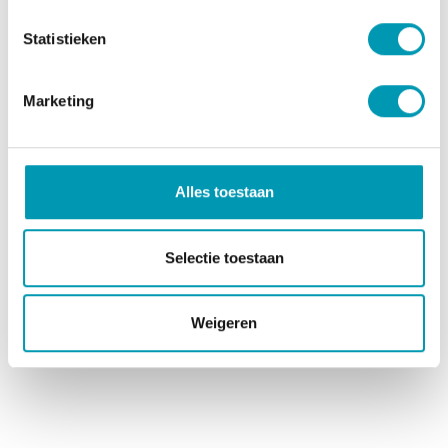
DETAILS VERGADERING
Statistieken
Proti Balance Brasschaat
Bredabaan 453
Brasschaat 2930
Marketing
30 minuten
Alles toestaan
Selectie toestaan
Weigeren