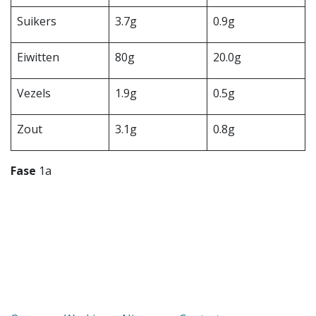
Suikers
3.7g
0.9g
Eiwitten
80g
20.0g
Vezels
1.9g
0.5g
Zout
3.1g
0.8g
Fase
1a