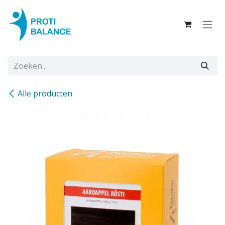
Overslaan naar inhoud
Alle producten