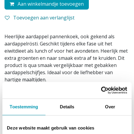
Aan winkelmandje toevoegen
Toevoegen aan verlanglijst
Heerlijke aardappel pannenkoek, ook gekend als
aardappelrösti. Geschikt tijdens elke fase uit het
eiwitdieet als lunch of voor het avondeten. Heerlijk met
extra groenten en naar smaak extra af te kruiden. Dit
product is qua smaak vergelijkbaar met gebakken
aardappelschijfjes. Ideaal voor de liefhebber van
hartige maaltijden.
1 portie is 25g
1 doos bevat 7 porties
Dit product past in het low carb dieet, het
Toestemming
Details
Over
proteïnedieet, het koolhydraatarm dieet en het
eiwitdieet.
Deze website maakt gebruik van cookies
Gebruiksadvies