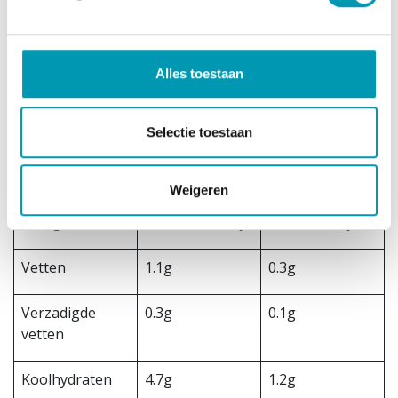
vitaminen: C, B3, E, B5, B6, B2, B1, A, B9, B12, B8,
maltodextrine.
Allergenen
Alles toestaan
Bevat gluten (tarwe en gerst) en soja.
Voedingswaarden
Selectie toestaan
Voedingswaard
Per 100g
Per portie
e
Weigeren
Energie
352kcal/1473kj
88kcal/368kj
Vetten
1.1g
0.3g
Verzadigde
0.3g
0.1g
vetten
Koolhydraten
4.7g
1.2g