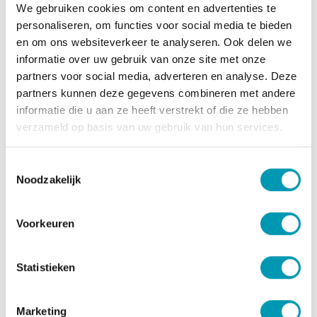
We gebruiken cookies om content en advertenties te
Voeg het poeder bij 75ml en schud tot alles volledig
personaliseren, om functies voor social media te bieden
opgelost is. Bak aan 2 zijden op een laag vuurtje in een
en om ons websiteverkeer te analyseren. Ook delen we
anti-kleefpan of gebruik een beperkte hoeveelheid olie
informatie over uw gebruik van onze site met onze
op plantaardige basis.
partners voor social media, adverteren en analyse. Deze
Koel en droog bewaren buiten direct zonlicht.
partners kunnen deze gegevens combineren met andere
Gevarieerde, evenwichtige voeding en een gezonde
informatie die u aan ze heeft verstrekt of die ze hebben
levensstijl zijn belangrijk. Niet gebruiken zonder
verzameld op basis van uw gebruik van hun services.
medisch advies tijdens de zwangerschap, borstvoeding
of als minderjarige.
Toestemmingsselectie
Plaats van herkomst EU
Noodzakelijk
Ingrediënten
Soja
-eiwitten,
Voorkeuren
(emulgator:
soja
lecithine),
aardappelvlokken (4%)
,
natuurlijke smaakstoffen (bevat:
tarwe, gerst
), ui,
Statistieken
aminozuren (L-methionine, L-threonine, L-valine), zout,
zuurteregelaar: calciumlactaat, kruiden, specerijen,
peterselie, antiklontermiddel: Magnesiumcarbonaat,
Marketing