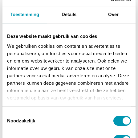
Dit maakt Alka® Crème extra doeltreffend!
Toestemming
Details
Over
Tip… Bespaar geld en ruimte
Door de veelzijdige werking van Alka® Crème neem je
voortaan nog maar één crème mee in plaats van
Deze website maakt gebruik van cookies
meerdere verschillende producten voor dag, nacht,
We gebruiken cookies om content en advertenties te
lichaam en handen. Dat scheelt niet alleen geld en
personaliseren, om functies voor social media te bieden
ruimte in je badkamer of toilettas, maar ook gewicht
en om ons websiteverkeer te analyseren. Ook delen we
tijdens het reizen. Of je nu op vakantie gaat, naar je
informatie over uw gebruik van onze site met onze
werk of naar de sportschool – met één container Alka®
partners voor social media, adverteren en analyse. Deze
Crème ben je altijd goed voorbereid.
partners kunnen deze gegevens combineren met andere
informatie die u aan ze heeft verstrekt of die ze hebben
Gebruiksadvies
verzameld op basis van uw gebruik van hun services.
9 manieren om Alka® Crème te gebruiken
Op welke manieren kun je de basische crème van Alka®
Toestemmingsselectie
Noodzakelijk
inzetten?
Vanwege de voedende, basische ingrediënten kan
Alka® Crème op allerlei manieren worden ingezet. Het