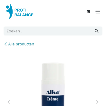
Overslaan naar inhoud
Alle producten