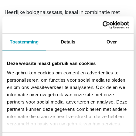
Heerlijke bolognaisesaus, ideaal in combinatie met
onze eiwitrijke protopasta's. Eenvoudig in gebruik;
gewoon op te warmen op het vuur of in de magnetron.
Naar wens kunnen extra groentjes bijgevoegd
worden om een heerlijke groentensaus te maken.
Toestemming
Details
Over
1 verpakking bevat 100g en is gelijk aan 1 portie.
Deze website maakt gebruik van cookies
Dit product past in het low carb dieet, het
proteïnedieet, het koolhydraatarm dieet en het
We gebruiken cookies om content en advertenties te
eiwitdieet.
personaliseren, om functies voor social media te bieden
en om ons websiteverkeer te analyseren. Ook delen we
Gebruiksadvies
informatie over uw gebruik van onze site met onze
Dit product bevat zoetstoffen.
partners voor social media, adverteren en analyse. Deze
Verwarm gedurende 3 minuten in de magnetron of
partners kunnen deze gegevens combineren met andere
opwarmen in een pan op een laag vuurtje. Eenmaal
informatie die u aan ze heeft verstrekt of die ze hebben
geopend 2 dagen houdbaar in de koelkast mits correct
verzameld op basis van uw gebruik van hun services.
afsluiten. Koel en droog bewaren buiten direct zonlicht