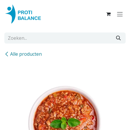
Overslaan naar inhoud
Alle producten