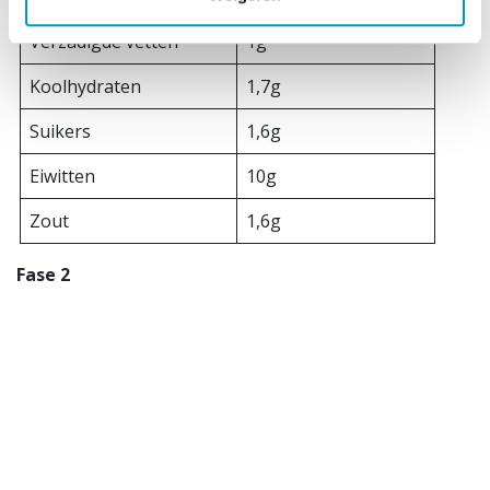
Verzadigde vetten
1g
Koolhydraten
1,7g
Suikers
1,6g
Eiwitten
10g
Zout
1,6g
Fase 2