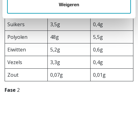
Weigeren
Koolhydraten
53g
6,1g
Suikers
3,5g
0,4g
Polyolen
48g
5,5g
Eiwitten
5,2g
0,6g
Vezels
3,3g
0,4g
Zout
0,07g
0,01g
Fase
2