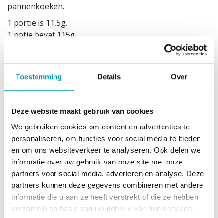
pannenkoeken.
1 portie is 11,5g.
1 potje bevat 115g.
Dit product past in het low carb dieet, het
proteïnedieet, het koolhydraatarm dieet en het
eiwitdieet.
Toestemming
Details
Over
Gebruiksadvies
Gebruiksklaar. Opgelet bevat zoetstoffen en polyolen:
Deze website maakt gebruik van cookies
overmatig gebruik kan een laxerend effect hebben.
We gebruiken cookies om content en advertenties te
Koel en droog bewaren buiten direct zonlicht en buiten
personaliseren, om functies voor social media te bieden
bereik van kinderen bewaren. Gevarieerde,
en om ons websiteverkeer te analyseren. Ook delen we
evenwichtige voeding en een gezonde levensstijl zijn
informatie over uw gebruik van onze site met onze
belangrijk. Plaats van herkomst deels EU. Vetarme
partners voor social media, adverteren en analyse. Deze
cacaopoeder niet EU: Afrika en Zuid-Amerika.
partners kunnen deze gegevens combineren met andere
Ingrediënten
informatie die u aan ze heeft verstrekt of die ze hebben
verzameld op basis van uw gebruik van hun services.
Zoetstoffen: maltitol en steviolglycosiden uit Stevia