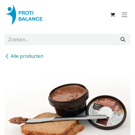
Overslaan naar inhoud
Alle producten