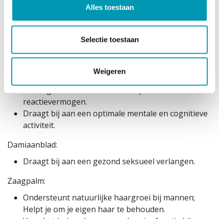
Geeft meer energie, ondersteunt de fysieke
Alles toestaan
prestatie en is goed voor het
uithoudingsvermogen.
Selectie toestaan
is een plantaardige antioxidant voor
celbescherming. Adaptogeen dat bescherming
biedt tijdens fysieke stress.
Weigeren
Draagt bij aan een normale bloedcirculatie, wat
wordt geassocieerd met hersenprestaties en
reactievermogen.
Draagt bij aan een optimale mentale en cognitieve
activiteit.
Damiaanblad:
Draagt bij aan een gezond seksueel verlangen.
Zaagpalm:
Ondersteunt natuurlijke haargroei bij mannen;
Helpt je om je eigen haar te behouden.