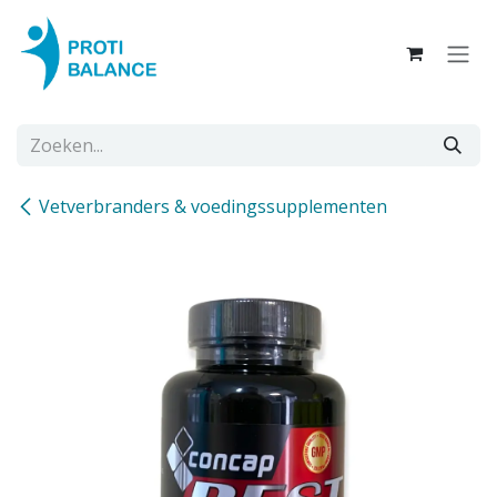
Overslaan naar inhoud
Vetverbranders & voedingssupplementen