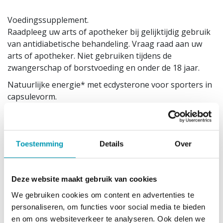
Voedingssupplement.
Raadpleeg uw arts of apotheker bij gelijktijdig gebruik
van antidiabetische behandeling. Vraag raad aan uw
arts of apotheker. Niet gebruiken tijdens de
zwangerschap of borstvoeding en onder de 18 jaar.
Natuurlijke energie* met ecdysterone voor sporters in
capsulevorm.
Onze Concap BEST-ecdysterone is een krachtpatser
van formaat.
Wil jij ook jouw prestaties naar een hoger niveau tillen?
Dan is dit product wat je zoekt!
Toestemming
Details
Over
1 potje bevat 90 capsules.
een omdoos bevat 12 potjes
Deze website maakt gebruik van cookies
NUT 1386/58
We gebruiken cookies om content en advertenties te
CNK 4550265
personaliseren, om functies voor social media te bieden
Gebruiksadvies
en om ons websiteverkeer te analyseren. Ook delen we