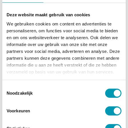
MAAT
Deze website maakt gebruik van cookies
heren S
heren L
heren M
We gebruiken cookies om content en advertenties te
personaliseren, om functies voor social media te bieden
en om ons websiteverkeer te analyseren. Ook delen we
heren XL
informatie over uw gebruik van onze site met onze
partners voor social media, adverteren en analyse. Deze
partners kunnen deze gegevens combineren met andere
informatie die u aan ze heeft verstrekt of die ze hebben
Aan winkelmandje toevoegen
verzameld op basis van uw gebruik van hun services.
Toevoegen aan verlanglijst
Toestemmingsselectie
Noodzakelijk
Toon jouw liefde voor Concap met deze kwalitatieve
Doltcini fietskleding.
Voorkeuren
Deze body is voorzien van zakken voor meer
gebruiksgemak.