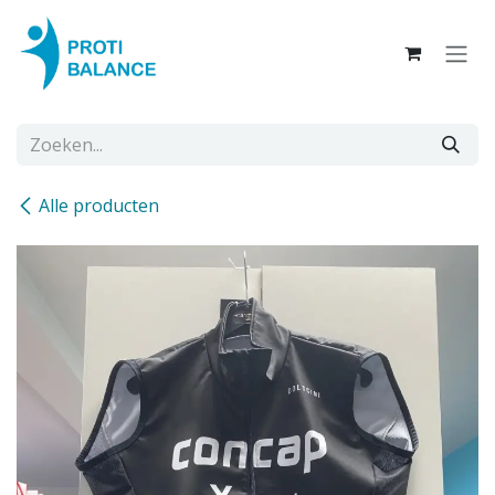
Overslaan naar inhoud
Alle producten