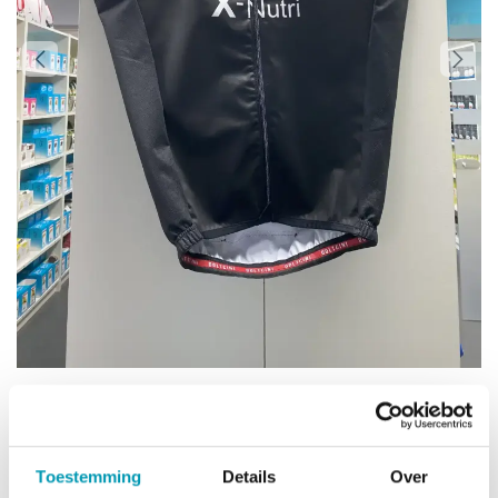
Concap Body Light
Toestemming
Details
Over
55,00
€