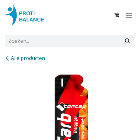
Overslaan naar inhoud
Alle producten