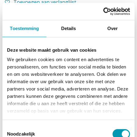
Toevoegen aan verlanglijst
Concap Energy Gel FastCarb Mango is een 40g gel die
20g koolhydraten bevat. Ideaal om jou van voldoende
Toestemming
Details
Over
energie te voorzien tijdens de inspanning.
Deze komt met een fruitige mangosmaak.
Deze website maakt gebruik van cookies
Gebruiksaanwijzing
We gebruiken cookies om content en advertenties te
Neem 1 gel (40g/32ml) per 40min. Voor of tijdens
personaliseren, om functies voor social media te bieden
inspanning. Bij voorkeur innemen met water. Maximaal
en om ons websiteverkeer te analyseren. Ook delen we
3 tot 5 gels per dag, afhankelijk van de inspanning.
informatie over uw gebruik van onze site met onze
partners voor social media, adverteren en analyse. Deze
Ingrediënten
partners kunnen deze gegevens combineren met andere
Glucose-fructosestroop, water, natriumcitraat,
informatie die u aan ze heeft verstrekt of die ze hebben
geleermiddel: pectine, zuurteregelaars: citroenzuur,
verzameld op basis van uw gebruik van hun services.
aroma: mango, kleurstof: bèta-caroteen,
conserveermiddelen: kaliumsorbaat, natriumbenzoaat.
Toestemmingsselectie
Noodzakelijk