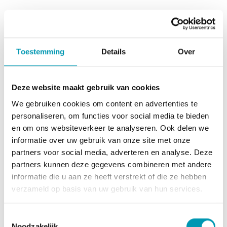
Voedingssupplement met zoetstoffen.
Supplement in poedervorm.
De Concap Max EAA is een bron van essentiële
Toestemming
Details
Over
aminozuren die jij nodig hebt! Het product komt met
een aangename ananas/perzik smaak en bevat maar
liefst 13 aminozuren.
Deze website maakt gebruik van cookies
Een krachtige spierondersteunende formule* om
We gebruiken cookies om content en advertenties te
spieropbouwend en naar herstel toe te werken.
personaliseren, om functies voor social media te bieden
en om ons websiteverkeer te analyseren. Ook delen we
Het product is glutenvrij en zonder calorieën.
informatie over uw gebruik van onze site met onze
Concap Max EAA is zowel geschikt voor duursporters
partners voor social media, adverteren en analyse. Deze
als voor krachtsporters, zij het met aangepaste dosis.
partners kunnen deze gegevens combineren met andere
Bij duursporters raden we 1 in plaats van 2
informatie die u aan ze heeft verstrekt of die ze hebben
maatschepjes aan.
verzameld op basis van uw gebruik van hun services.
1 portie is 15,5g.
1 pot bevat 20 porties.
Toestemmingsselectie
Noodzakelijk