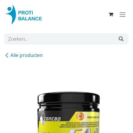
Overslaan naar inhoud
Alle producten