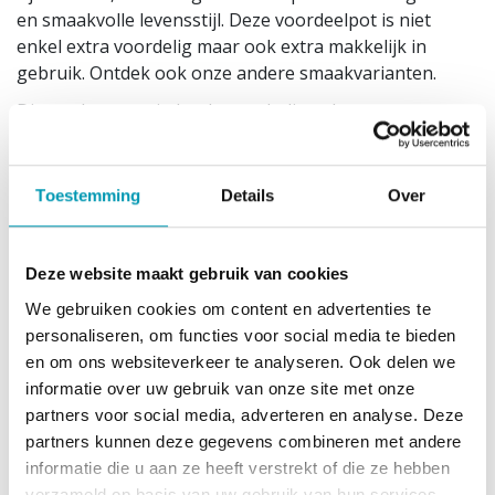
en smaakvolle levensstijl. Deze voordeelpot is niet
enkel extra voordelig maar ook extra makkelijk in
gebruik. Ontdek ook onze andere smaakvarianten.
Dit product past in het low carb dieet, het
proteïnedieet, het koolhydraatarm dieet en het
eiwitdieet. Daarnaast is het een prima herstelshake
voor na het sporten of ideaal product om de dag te
Toestemming
Details
Over
starten voor mensen die het niet gewoon zijn om te
ontbijten.
Deze website maakt gebruik van cookies
1 portie is 30g.
1 pot bevat 30 porties of 900g
We gebruiken cookies om content en advertenties te
personaliseren, om functies voor social media te bieden
Gebruiksadvies
en om ons websiteverkeer te analyseren. Ook delen we
informatie over uw gebruik van onze site met onze
Voeg 1 afgestreken maatschep (30g) toe aan ongeveer
partners voor social media, adverteren en analyse. Deze
200 à 300ml water of magere melk.
partners kunnen deze gegevens combineren met andere
Opgelet: bevat zoetstoffen. Overmatig gebruik kan
informatie die u aan ze heeft verstrekt of die ze hebben
laxerend effect hebben!
verzameld op basis van uw gebruik van hun services.