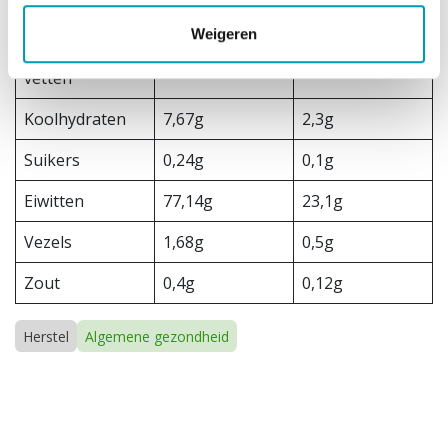
Vetten
3,51g
1,1g
Weigeren
Verzadigde
0,36g
0,1g
vetten
Koolhydraten
7,67g
2,3g
Suikers
0,24g
0,1g
Eiwitten
77,14g
23,1g
Vezels
1,68g
0,5g
Zout
0,4g
0,12g
Herstel
Algemene gezondheid