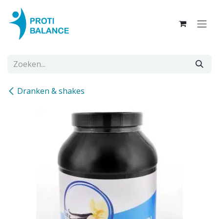
Overslaan naar inhoud
Dranken & shakes