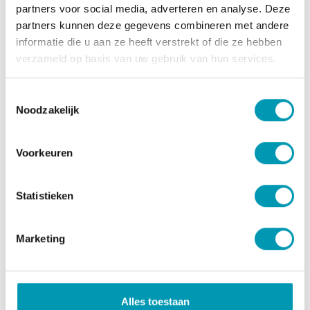
Giet de mix in de hete pan en bak de pannenkoek aan
partners voor social media, adverteren en analyse. Deze
beide zijden tot ze goudbruin zijn. Consumeer binnen
partners kunnen deze gegevens combineren met andere
de 10 minuten. Koel en droog bewaren buiten direct
informatie die u aan ze heeft verstrekt of die ze hebben
zonlicht en buiten bereik van kinderen bewaren.
verzameld op basis van uw gebruik van hun services.
Gevarieerde, evenwichtige voeding en een gezonde
levensstijl zijn belangrijk. Plaats van herkomst: EU.
Toestemmingsselectie
Ingrediënten
Noodzakelijk
Eiwitmengsel (
melk
eiwit (emulgator: E322), plantaardig
eiwit);
eiwit
poeder; tarwebloem (
gluten
); aroma's
Voorkeuren
(
melk
) ; verdikkingsmiddelen: E460,E466 ;
zuurteregelaars: E508, E170 ; rijsmiddelen: E450, E500 ;
Statistieken
kleurstoffen: E160a, E160e.
Allergenen
Marketing
Bevat melk, ei en gluten.
Kan sporen van soja bevatten.
Voedingswaarden
Alles toestaan