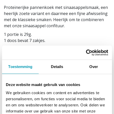
Proteïnerijke pannenkoek met sinaasappelsmaak, een
heerlijk zoete variant en daarmee een fijne afwisseling
met de klassieke smaken. Heerlijk om te combineren
met onze sinaasappel confituur.
1 portie is 29g.
1 doos bevat 7 zakjes.
Dit product past in het low carb dieet, het
proteïnedieet, het koolhydraatarm dieet en het
eiwitdieet.
Toestemming
Details
Over
Gevarieerde, evenwichtige voeding en een gezonde
levensstijl zijn belangrijk.
Gebruiksadvies
Deze website maakt gebruik van cookies
Leeg de inhoud van het zakje in een kom bij 100 -110ml
We gebruiken cookies om content en advertenties te
koud water en roer tot het poeder is opgelost met een
personaliseren, om functies voor social media te bieden
garde of vork. Laat even rusten terwijl u de
en om ons websiteverkeer te analyseren. Ook delen we
antikleefpan invet met een druppel olie en opwarmt.
informatie over uw gebruik van onze site met onze