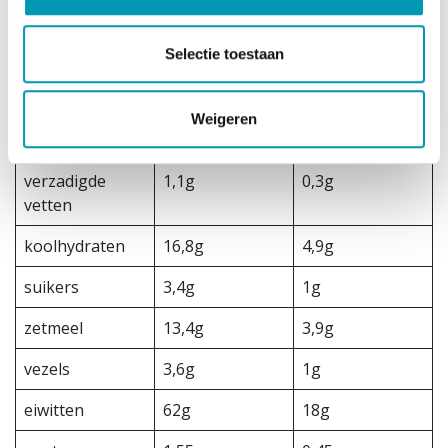
Voedingswaard
Per 100 gram
Per portie
e
Selectie toestaan
energie
345 Kcal / 1461
100 Kcal / 423 kJ
kJ
Weigeren
vetten
2,5g
0,7g
verzadigde
1,1g
0,3g
vetten
koolhydraten
16,8g
4,9g
suikers
3,4g
1g
zetmeel
13,4g
3,9g
vezels
3,6g
1g
eiwitten
62g
18g