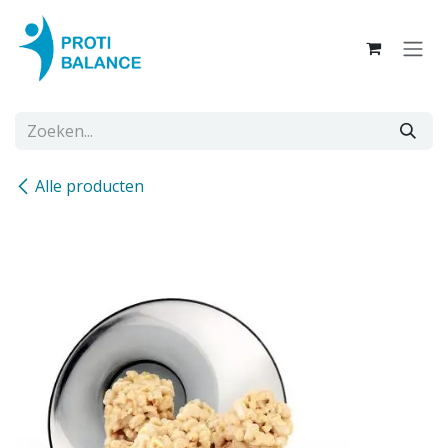
Overslaan naar inhoud
Alle producten