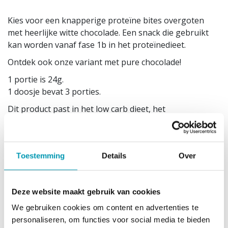
Kies voor een knapperige proteïne bites overgoten
met heerlijke witte chocolade. Een snack die gebruikt
kan worden vanaf fase 1b in het proteïnedieet.
Ontdek ook onze variant met pure chocolade!
1 portie is 24g.
1 doosje bevat 3 porties.
Dit product past in het low carb dieet, het
proteïnedieet, het koolhydraatarm dieet en het
eiwitdieet.
Gebruiksadvies
Toestemming
Details
Over
Gebruiksklaar.
Droog en koel bewaren buiten direct zonlicht.
Opgelet: overmatig gebruik kan laxerend effect
Deze website maakt gebruik van cookies
hebben. Gevarieerde, evenwichtige voeding en een
We gebruiken cookies om content en advertenties te
gezonde levensstijl zijn belangrijk.
personaliseren, om functies voor social media te bieden