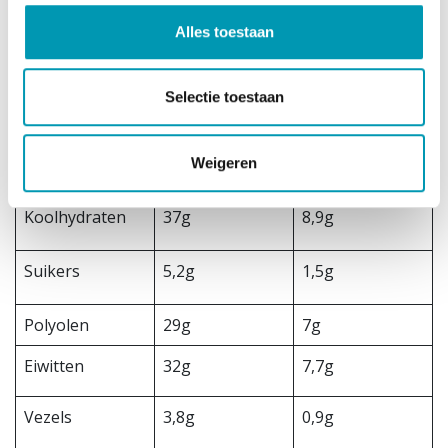
Alles toestaan
Energie
427kcal/1780kJ
102kcal/427kJ
Vetten
21g
5g
Selectie toestaan
Verzadigde
12g
2,9g
Weigeren
vetten
Koolhydraten
37g
8,9g
Suikers
5,2g
1,5g
Polyolen
29g
7g
Eiwitten
32g
7,7g
Vezels
3,8g
0,9g