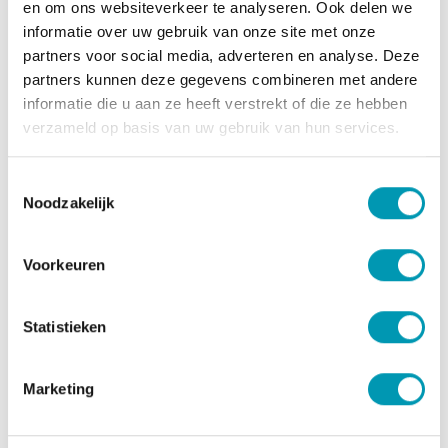
Plaats van herkomst:
en om ons websiteverkeer te analyseren. Ook delen we
Afgewerkt product EU
informatie over uw gebruik van onze site met onze
Pure chocolade met zoetstof: EU
partners voor social media, adverteren en analyse. Deze
Sojavlokken: USA
partners kunnen deze gegevens combineren met andere
informatie die u aan ze heeft verstrekt of die ze hebben
Ingrediënten
verzameld op basis van uw gebruik van hun services.
Witte chocolade met zoetstof (zoetstof: maltitol
cacaoboter,
melk
poeder, emulgator:
Toestemmingsselectie
zonnebloemlecithine, aroma)
soja
vlokken
Noodzakelijk
(geïsoleerd
soja
-eiwit, tapioca-zetmeel),
soja
-
eiwitconcentraat.
Voorkeuren
Allergenen
Bevat soja. Kan sporen van melk bevatten.
Statistieken
Dit product is glutenvrij.
Voedingswaarden
Marketing
Voedingswaard
Per 100g
Per portie
e