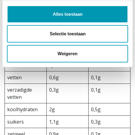
Bevat melk en soja.
Kan sporen van ei bevatten.
Alles toestaan
Het product is palmolie- en glutenvrij.
Voedingswaarde
Selectie toestaan
Voedingswaard
Per 100 gram
Per portie
e
Weigeren
Energie
327 Kcal / 1388
75 Kcal / 318 kJ
kJ
vetten
0,6g
0,1g
verzadigde
0,3g
0,1g
vetten
koolhydraten
2g
0,5g
suikers
1,1g
0,3g
zetmeel
0,9g
0,2g