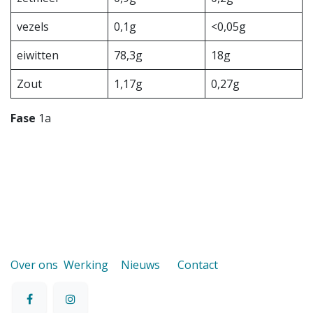
vezels
0,1g
<0,05g
eiwitten
78,3g
18g
Zout
1,17g
0,27g
Fase
1a
Over ons
Werking
Nieuws
Contact