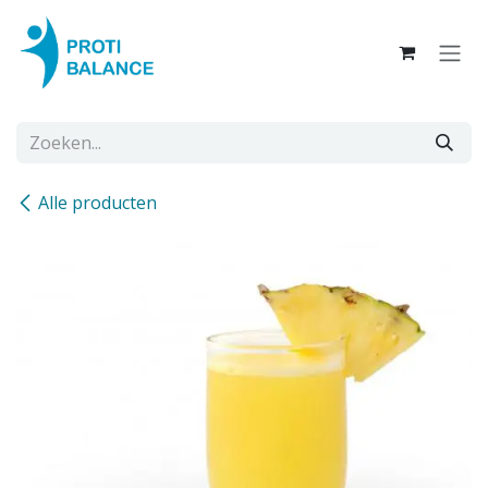
Overslaan naar inhoud
Alle producten