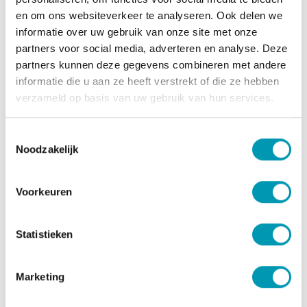
en om ons websiteverkeer te analyseren. Ook delen we
Meng 23g (een zakje) poeder met 230 ml koud water in
informatie over uw gebruik van onze site met onze
een shaker en schud goed. Consumeer gekoeld, met ijs
partners voor social media, adverteren en analyse. Deze
of een toegevoegde sinaasappel-of citroenschil. Kort
partners kunnen deze gegevens combineren met andere
na bereiding consumeren. Opgelet: bevat zoetstoffen.
informatie die u aan ze heeft verstrekt of die ze hebben
Overmatig gebruik kan laxerend effect hebben! Koel en
verzameld op basis van uw gebruik van hun services.
droog bewaren buiten direct zonlicht en buiten bereik
van kinderen bewaren. Gevarieerde, evenwichtige
voeding en een gezonde levensstijl zijn belangrijk.
Toestemmingsselectie
Plaats van herkomst EU.
Noodzakelijk
Ingrediënten
Voorkeuren
Melkproteïne (emulgator: lecithinen); gehydrolyseerd
collageen (van rund); zuurteregelaars: citroenzuur,
appelzuur, kaliumcitraten; kleurstoffen: bètacaroteen,
Statistieken
curcumine; L-histidine; zout; aroma's (soja)
verdikkingsmiddel: zetmeel; zoetstof: sucralose.
Marketing
Allergenen