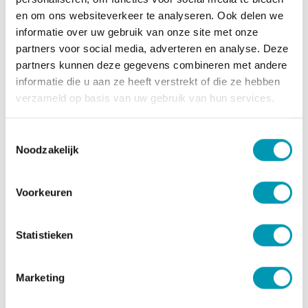
en om ons websiteverkeer te analyseren. Ook delen we
Meng 23g (een zakje) poeder met 230 ml koud water in
informatie over uw gebruik van onze site met onze
een shaker en schud goed. Consumeer gekoeld, met ijs
partners voor social media, adverteren en analyse. Deze
of een toegevoegde sinaasappel-of citroenschil. Kort
partners kunnen deze gegevens combineren met andere
na bereiding consumeren. Opgelet: bevat zoetstoffen.
informatie die u aan ze heeft verstrekt of die ze hebben
Overmatig gebruik kan laxerend effect hebben! Koel en
verzameld op basis van uw gebruik van hun services.
droog bewaren buiten direct zonlicht en buiten bereik
van kinderen bewaren. Gevarieerde, evenwichtige
voeding en een gezonde levensstijl zijn belangrijk.
Toestemmingsselectie
Plaats van herkomst EU.
Noodzakelijk
Ingrediënten
Voorkeuren
Melkproteïne (emulgator: lecithinen); gehydrolyseerd
collageen (van rund); zuurteregelaars: citroenzuur,
appelzuur, kaliumcitraten; kleurstoffen: bètacaroteen,
Statistieken
curcumine; L-histidine; zout; aroma's (soja)
verdikkingsmiddel: zetmeel; zoetstof: sucralose.
Marketing
Allergenen