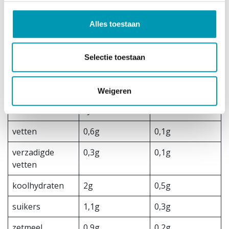
Bevat melk en soja.
Kan sporen van ei bevatten.
Alles toestaan
Het product is palmolie- en glutenvrij.
Voedingswaarde
Selectie toestaan
Voedingswaard
Per 100 gram
Per portie
e
Weigeren
Energie
327 Kcal / 1388
75 Kcal / 318 kJ
kJ
vetten
0,6g
0,1g
verzadigde
0,3g
0,1g
vetten
koolhydraten
2g
0,5g
suikers
1,1g
0,3g
zetmeel
0,9g
0,2g