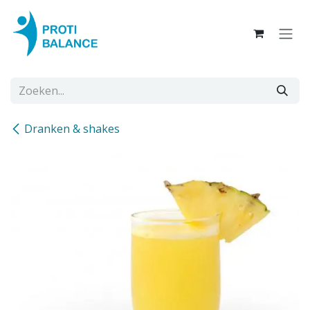
Overslaan naar inhoud
Dranken & shakes