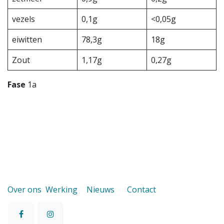
vezels
0,1g
<0,05g
eiwitten
78,3g
18g
Zout
1,17g
0,27g
Fase
1a
Over ons
Werking
Nieuws
Contact