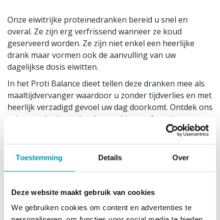
Onze eiwitrijke proteïnedranken bereid u snel en
overal. Ze zijn erg verfrissend wanneer ze koud
geserveerd worden. Ze zijn niet enkel een heerlijke
drank maar vormen ook de aanvulling van uw
dagelijkse dosis eiwitten.
In het Proti Balance dieet tellen deze dranken mee als
maaltijdvervanger waardoor u zonder tijdverlies en met
heerlijk verzadigd gevoel uw dag doorkomt. Ontdek ons
ruime aanbod aan dranken en kies uw favoriet.
1 portie is 23g.
1 doos bevat 7 zakjes.
Toestemming
Details
Over
Dit product past in het low carb dieet, het
proteïnedieet, het koolhydraatarm dieet en het
eiwitdieet. Gevarieerde, evenwichtige voeding en een
Deze website maakt gebruik van cookies
gezonde levensstijl zijn belangrijk.
We gebruiken cookies om content en advertenties te
Gebruiksadvies
personaliseren, om functies voor social media te bieden