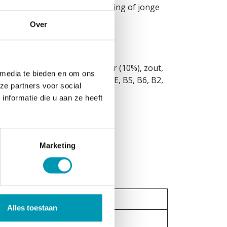
ijdens zwangerschap, borstvoeding of jonge
Over
der (22%), magere cacaopoeder (10%), zout,
 media te bieden en om ons
umdioxide, vitaminen: C, B3, E, B5, B6, B2,
ze partners voor social
nformatie die u aan ze heeft
Marketing
Per portie
Alles toestaan
92 Kcal / 383 kJ