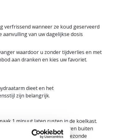
 erg verfrissend wanneer ze koud geserveerd
e aanvulling van uw dagelijkse dosis
rvanger waardoor u zonder tijdverlies en met
bod aan dranken en kies uw favoriet.
lhydraatarm dieet en het
stijl zijn belangrijk.
aak 1 minuut laten rusten in de koelkast.
ct hebben! Koel en droog bewaren buiten
, evenwichtige voeding en een gezonde