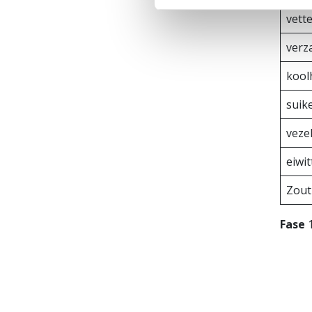
vett
verz
kool
suik
veze
eiwi
Zout
Fase