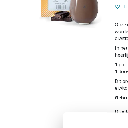
To
Onze e
worden
eiwitt
In het
heerl
1 port
1 doos
Dit pr
eiwitd
Gebru
Drank
Opgel
direct