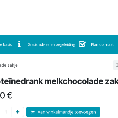
r ons
Werking
Nieuws
Contact
Afspraak maken
e basis
Gratis advies en begeleiding
Plan op maat
ade zakje
oteïnedrank melkchocolade zak
50
€
Aan winkelmandje toevoegen