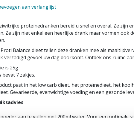
evoegen aan verlanglijst
iwitrijke proteïnedranken bereid u snel en overal. Ze zijn
. Ze zijn niet enkel een heerlijke drank maar vormen ook d
en.
 Proti Balance dieet tellen deze dranken mee als maaltijdve
ijk verzadigd gevoel uw dag doorkomt. Ontdek ons ruime aan
ie is 25g
 bevat 7 zakjes.
oduct past in het low carb dieet, het proteïnedieet, het koo
ieet. Gevarieerde, evenwichtige voeding en een gezonde levens
iksadvies
poeder aan te vullen met 200ml water. Voor een optimale sm
et: bevat zoetstoffen. Overmatig gebruik kan laxerend effe
 zonlicht en buiten bereik van jonge kinderen. Gevarieerde