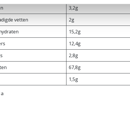
en
3,2g
adigde vetten
2g
hydraten
15,2g
ers
12,4g
ls
2,8g
tten
67,8g
1,5g
1a