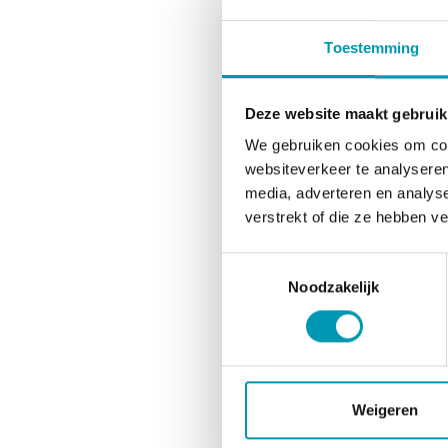
levens
kinde
Toestemming
Ingre
Deze website maakt gebruik
Melke
We gebruiken cookies om cont
smaakv
websiteverkeer te analyseren
B1, A,
media, adverteren en analys
Bevat
verstrekt of die ze hebben v
Aller
Toestemmingsselectie
Bevat
Noodzakelijk
Voed
Voed
Weigeren
Ener