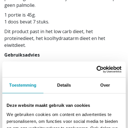
geen palmolie.
1 portie is 45g.
1 doos bevat 7 stuks.
Dit product past in het low carb dieet, het
proteïnedieet, het koolhydraatarm dieet en het
eiwitdieet.
Gebruiksadvies
Gebruiksklaar.
Droog en koel bewaren buiten direct zonlicht en buiten
bereik jonge kinderen. Gevarieerde, evenwichtige
voeding en een gezonde levensstijl zijn belangrijk.
Toestemming
Details
Over
Bevat polyolen, overmatig gebruik kan een laxerend
effect hebben.
Plaats van herkomst: EU.
Deze website maakt gebruik van cookies
We gebruiken cookies om content en advertenties te
Ingrediënten
personaliseren, om functies voor social media te bieden
Eiwitmengsel (getextureerd
soja
-eiwit (
soja
-eiwit ;