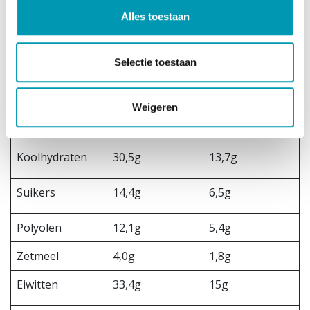
Alles toestaan
Energie
372kcal/1559kJ
168kcal/701kJ
Selectie toestaan
Vetten
13,1g
5,9g
Verzadigde
6,9g
3,1g
Weigeren
vetten
Koolhydraten
30,5g
13,7g
Suikers
14,4g
6,5g
Polyolen
12,1g
5,4g
Zetmeel
4,0g
1,8g
Eiwitten
33,4g
15g