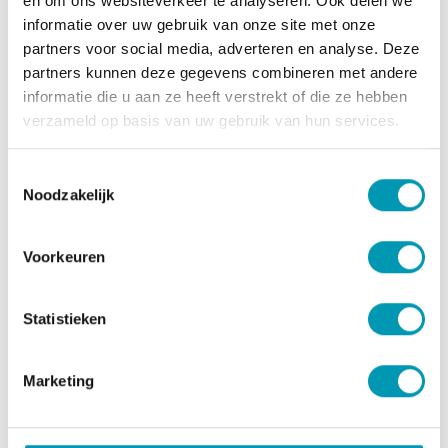
en om ons websiteverkeer te analyseren. Ook delen we
tapiocazetmeel ; zout) ;
melk
eiwit
informatie over uw gebruik van onze site met onze
(zonnebloemlecithine) ;
soja
-eiwit) ; donkere
partners voor social media, adverteren en analyse. Deze
chocoladecoating (16 %) (cacaopasta ; suiker ;
partners kunnen deze gegevens combineren met andere
cacaoboter ;
melk
vet ; emulgator :
soja
lecithine ;
informatie die u aan ze heeft verstrekt of die ze hebben
natuurlijk vanillearoma) ; oligofructosestroop
verzameld op basis van uw gebruik van hun services.
(cichoreiwortelextract) ; polyol : maltitolstroop ;
fructosestroop ; glucosestroop ; ontgeurde cacaoboter
Toestemmingsselectie
; bevochtigingsmiddel : glycerol ; cacaopoeder ;
Noodzakelijk
emulgatoren :
soja
lecithine, mono- en diglyceriden ;
aroma's.
Voorkeuren
Allergenen
Bevat melk en soja. Kan sporen van noten, pinda en ei
Statistieken
bevatten.
Dit product is glutenvrij en palmolievrij.
Voedingswaarden
Marketing
Voedingswaard
Per 100g
Per portie
e