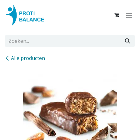
Overslaan naar inhoud
Alle producten