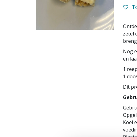
To
Ontde
zetel 
breng
Nog en
en laa
1 reep
1 doos
Dit pr
Gebru
Gebru
Opgel
Koel e
voedin