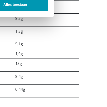
Alles toestaan
5,3g
8,5g
1,5g
5,1g
1,9g
15g
8,4g
0,44g