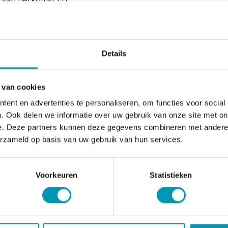
s van herkomst EU.
diënten
engsel (sojaproteïnecrisps (
soja
-eiwit, zetmeel),
melk
eiwit
itolie RSPO-gecertificeerd, biologische kokosolie, palmolie R
Details
E955 ; bevochtigingsmiddel : E422 ; oligofructose ; biologisch
re
melk
poeder ; aroma's ; emulgator : E322 ;verdikkingsmiddel
 van cookies
genen
ent en advertenties te personaliseren, om functies voor social
melk, ei en soja. Kan sporen van pinda en noten bevatten.
. Ook delen we informatie over uw gebruik van onze site met on
oduct is glutenvrij.
e. Deze partners kunnen deze gegevens combineren met andere i
ingswaarden
erzameld op basis van uw gebruik van hun services.
ingswaarde
Per 100g
Voorkeuren
Statistieken
gie
360kcal/1499KJ
en
14,0g