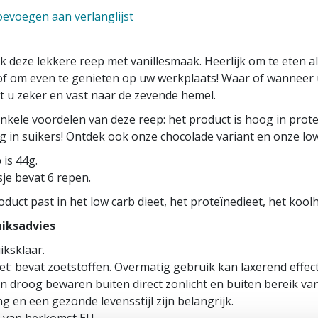
evoegen aan verlanglijst
k deze lekkere reep met vanillesmaak. Heerlijk om te eten 
of om even te genieten op uw werkplaats! Waar of wanneer u
t u zeker en vast naar de zevende hemel.
kele voordelen van deze reep: het product is hoog in proteï
g in suikers! Ontdek ook onze chocolade variant en onze low
 is 44g.
je bevat 6 repen.
oduct past in het low carb dieet, het proteïnedieet, het kool
iksadvies
iksklaar.
et: bevat zoetstoffen. Overmatig gebruik kan laxerend effec
n droog bewaren buiten direct zonlicht en buiten bereik va
g en een gezonde levensstijl zijn belangrijk.