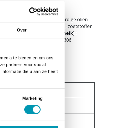
,
eiwit
poeder) ; E1200 ; plantaardige oliën
SPO-gecertificeerd, shea-olie) ; zoetstoffen :
Over
e rijstchips ; yoghurtpoeder (
melk
) ;
 : E406 ; zout ; antioxidant : E306
 media te bieden en om ons
ze partners voor social
nformatie die u aan ze heeft
Per portie
Marketing
158kcal/660KJ
6,2g