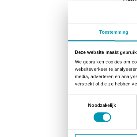
Plaat
Ingre
Eiwitm
(palmp
Toestemming
E965, 
mage
Deze website maakt gebruik
Aller
We gebruiken cookies om cont
Bevat 
websiteverkeer te analyseren
Het pr
media, adverteren en analys
Voed
verstrekt of die ze hebben v
Voed
Toestemmingsselectie
Noodzakelijk
Ener
Vett