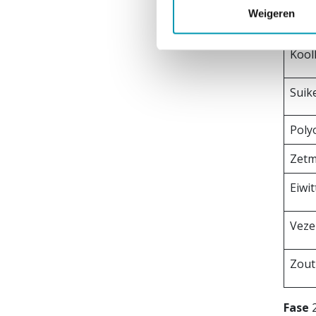
Weigeren
Verz
Kool
Suik
Poly
Zetm
Eiwi
Veze
Zou
Fase