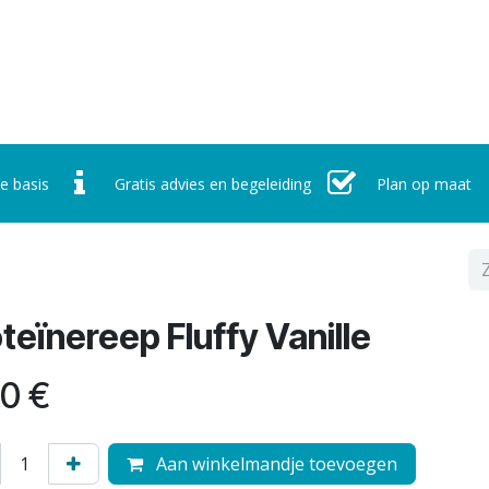
r ons
Werking
Nieuws
Contact
Afspraak maken
e basis
Gratis advies en begeleiding
Plan op maat
teïnereep Fluffy Vanille
50
€
Aan winkelmandje toevoegen