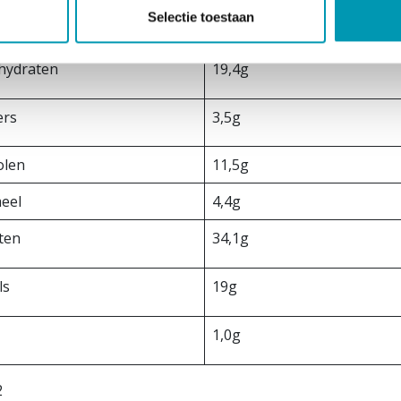
Selectie toestaan
adigde vetten
12,0g
hydraten
19,4g
ers
3,5g
olen
11,5g
eel
4,4g
tten
34,1g
ls
19g
t
1,0g
2