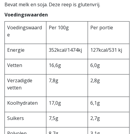
Bevat melk en soja. Deze reep is glutenvrij.
Voedingswaarden
Voedingswaard
Per 100g
Per portie
e
Energie
352kcal/1474kj
127kcal/531 kj
Vetten
16,6g
6,0g
Verzadigde
7,8g
2,8g
vetten
Koolhydraten
17,0g
6,1g
Suikers
7,5g
2,7g
Polyolen
8,7g
3,1g