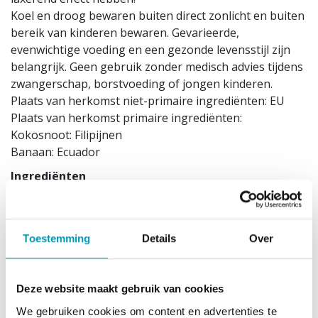
Koel en droog bewaren buiten direct zonlicht en buiten
bereik van kinderen bewaren. Gevarieerde,
evenwichtige voeding en een gezonde levensstijl zijn
belangrijk. Geen gebruik zonder medisch advies tijdens
zwangerschap, borstvoeding of jongen kinderen.
Plaats van herkomst niet-primaire ingrediënten: EU
Plaats van herkomst primaire ingrediënten:
Kokosnoot: Filipijnen
Banaan: Ecuador
Ingrediënten
Melk
eiwitten, omhulsel van chocolade gezoet met
maltitol (deeg van cacao (44,5%), zoetstof: maltitol,
cacaoboter, emulgator:
soja
lecithine, natuurlijk vanille
Toestemming
Details
Over
aroma), oligofructosen, zonnebloemolie,
polydextrose,
soja
eiwitten, fructose, vruchten:
kokosnoot 1% en banaan 0,2%, aroma's, zoetstof:
Deze website maakt gebruik van cookies
sucralose, vitaminen C, B3, E, B5, B6, B2, B1, A, B9, B12,
We gebruiken cookies om content en advertenties te