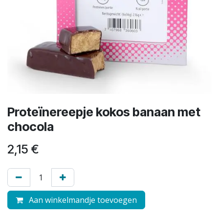
Proteïnereepje kokos banaan met
chocola
2,15
€
Aan winkelmandje toevoegen