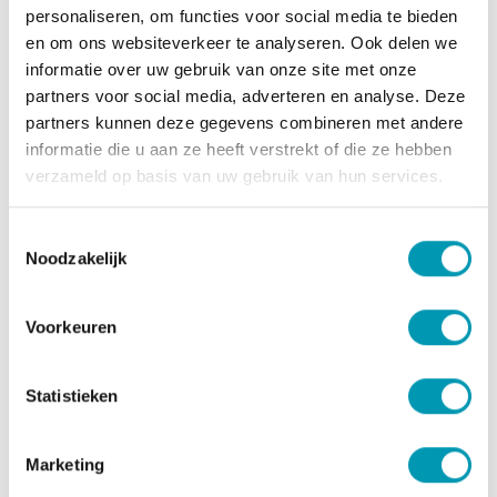
B8.
personaliseren, om functies voor social media te bieden
Vitaminen
en om ons websiteverkeer te analyseren. Ook delen we
informatie over uw gebruik van onze site met onze
Vitaminen
per 100g
per reep (36g)
partners voor social media, adverteren en analyse. Deze
partners kunnen deze gegevens combineren met andere
Vitamine A
337 µg 42
121 µg 15%
informatie die u aan ze heeft verstrekt of die ze hebben
% RI
RI
verzameld op basis van uw gebruik van hun services.
Vitamine E
11,22 mg 93
4,04 mg 34%
% RI
RI
Toestemmingsselectie
Noodzakelijk
Vitamine B1
0,50 mg 46
0,18 mg 16%
% RI
RI
Voorkeuren
Vitamine B2
0,60 mg 43
0,22 mg 16%
% RI
RI
Statistieken
Vitamine B3
6,81 mg 43
2,45 mg 15%
% RI
RI
Marketing
Vitamine B6
0,58 mg 42
0,21 mg 15%