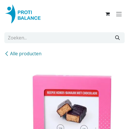
Overslaan naar inhoud
Alle producten