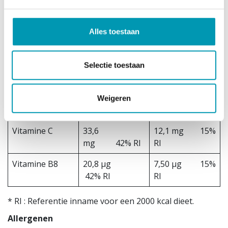
% RI
RI
Vitamine B12
1,04 µg 42
0,38 µg 15%
Alles toestaan
% RI
Ri
Vitamine B5
2,58 mg 43
0,93 mg 15%
Selectie toestaan
% RI
RI
Vitamine B9
86 µg 43
30,9 µg 15%
Weigeren
% RI
RI
Vitamine C
33,6
12,1 mg 15%
mg 42% RI
RI
Vitamine B8
20,8 µg
7,50 µg 15%
42% RI
RI
* RI : Referentie inname voor een 2000 kcal dieet.
Allergenen