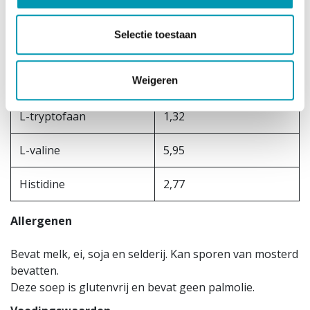
L-fenylalanine + L-
9,81
Selectie toestaan
tyrosine
Weigeren
L-threonine
4,05
L-tryptofaan
1,32
L-valine
5,95
Histidine
2,77
Allergenen
Bevat melk, ei, soja en selderij. Kan sporen van mosterd
bevatten.
Deze soep is glutenvrij en bevat geen palmolie.