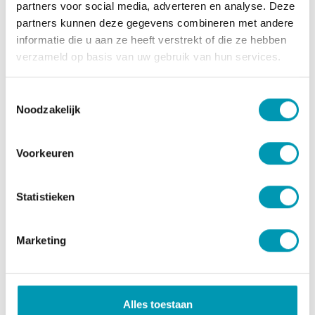
smaken (
melk, ei, soja, selderij
) (bevat
partners voor social media, adverteren en analyse. Deze
smaakversterkers E621, E627 & E631); maltodextrine;
partners kunnen deze gegevens combineren met andere
gedehydrateerde ui; verdikkingsmiddelen:
informatie die u aan ze heeft verstrekt of die ze hebben
carboxymethylcellulose, guargom, xanthaangom,
verzameld op basis van uw gebruik van hun services.
natrium alginaat, zetmeel; zuurteregelaar:
kaliumcitraat; zout; kruiden; peterselie; kleur:
Toestemmingsselectie
curcumine.
Noodzakelijk
Aminogram
Voorkeuren
tieel aminozuur profiel
g/100g eiwit
L-isoleucine
5,09
Statistieken
L-leucine
8,96
Marketing
L-lysine
7,28
L-methionine + L-
2,96
Alles toestaan
cystine