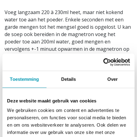
Voeg langzaam 220 à 230ml heet, maar niet kokend
water toe aan het poeder. Enkele seconden met een
garde mengen tot het mengsel goed is opgelost. U kan
de soep ook bereiden in de magnetron voeg het
poeder toe aan 200ml water, goed mengen en
vervolgens +-1 minuut opwarmen in de magnetron op
800W.Voeg zout en/of peper toe naar smaak. Als saus:
slechts 100 ml water gebruiken, eventueel extra
groentjes toevoegen. Koel en droog bewaren buiten
direct zonlicht en buiten bereik van kinderen bewaren.
Toestemming
Details
Over
Gevarieerde, evenwichtige voeding en een gezonde
levensstijl zijn belangrijk. Plaats van herkomst EU.
Deze website maakt gebruik van cookies
Ingrediënten
We gebruiken cookies om content en advertenties te
personaliseren, om functies voor social media te bieden
Eiwitmengsel (
melk
eiwit (emulgator :
en om ons websiteverkeer te analyseren. Ook delen we
zonnebloemlecithine), plantaardige eiwitten (
soja
)) ;
informatie over uw gebruik van onze site met onze