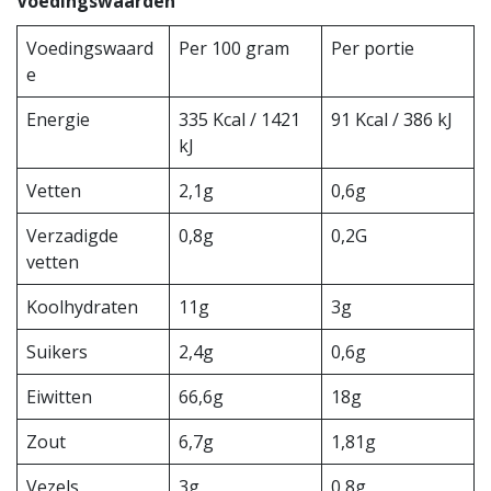
Voedingswaarden
Voedingswaard
Per 100 gram
Per portie
e
Energie
335 Kcal / 1421
91 Kcal / 386 kJ
kJ
Vetten
2,1g
0,6g
Verzadigde
0,8g
0,2G
vetten
Koolhydraten
11g
3g
Suikers
2,4g
0,6g
Eiwitten
66,6g
18g
Zout
6,7g
1,81g
Vezels
3g
0,8g