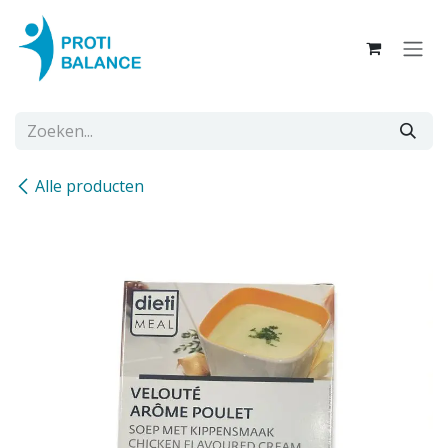
Overslaan naar inhoud
Alle producten