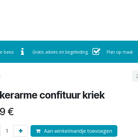
r ons
Werking
Nieuws
Contact
Afspraak maken
e basis
Gratis advies en begeleiding
Plan op maat
k
kerarme confituur kriek
89
€
Aan winkelmandje toevoegen