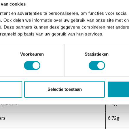
gsvezel: polydextrose (50%), krieken, citroensap, geleermidd
 van cookies
genen
ent en advertenties te personaliseren, om functies voor social
. Ook delen we informatie over uw gebruik van onze site met on
poren van melk en soja bevatten.
e. Deze partners kunnen deze gegevens combineren met andere i
ingswaarden
erzameld op basis van uw gebruik van hun services.
ingswaarde
Per 100g
Voorkeuren
Statistieken
gie
63.25kcal
en
0.25g
adigde vetten
0.0049g
Selectie toestaan
hydraten
7.5g
ers
6.72g