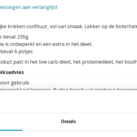
evoegen aan verlanglijst
ijke krieken confituur, vol van smaak. Lekker op de boterha
e bevat 230g.
ie is onbeperkt en een extra in het dieet.
 bevat 6 potjes.
oduct past in het low carb dieet, het proteïnedieet, het kool
iksadvies
voor gebruik.
geopend koel bewaren. Buiten bereik van kinderen bewaren.
e levensstijl zijn belangrijk.
echtstreeks blootstellen aan zonlicht.
et: bevat zoetstoffen. Overmatig gebruik kan laxerend effec
s van herkomst België.
Details
diënten