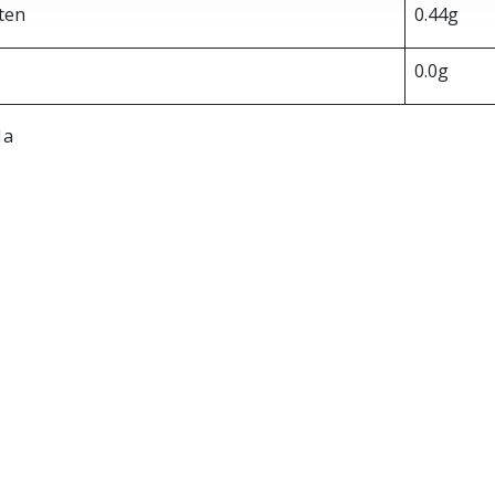
tten
0.44g
t
0.0g
1a