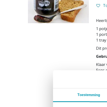
To
Heerl
1 potj
1 port
1 tray
Dit pr
Gebru
Klaar 
Eens 
gezond
Niet r
Opgel
Plaat
Toestemming
Ingre