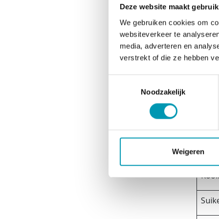
Voedin
Deze website maakt gebruik
Aller
We gebruiken cookies om cont
websiteverkeer te analyseren
Kan s
media, adverteren en analys
Voed
verstrekt of die ze hebben v
Voed
Toestemmingsselectie
Noodzakelijk
Ener
Vett
Verz
Weigeren
Kool
Suik