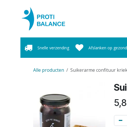
Overslaan naar inhoud
Home
Webshop
Ove
Snelle verzending
Afslanken op gezond
Alle producten
Suikerarme confituur krie
Sui
5,