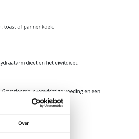
m, toast of pannenkoek.
hydraatarm dieet en het eiwitdieet.
 Gevarieerde, evenwichtige voeding en een
t hebben!
Over