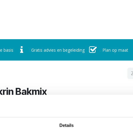
r ons
Werking
Nieuws
Contact
Afspraak maken
e basis
Gratis advies en begeleiding
Plan op maat
krin Bakmix
 product is niet meer beschikbaar.
Details