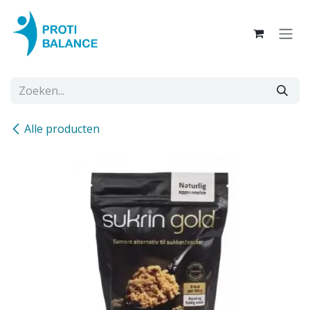
Overslaan naar inhoud
Alle producten