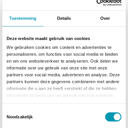
producten en onze sukrin-varianten.
Suikers zonder kcal, vetten, suikers, of glüten, ideaal
voor in het dieet alsook voor personen die bewust met
Toestemming
Details
Over
hun gezondheid omspringen.
Om te gebruiken bij de koffie of thee.
Deze website maakt gebruik van cookies
1 portie = 5g
We gebruiken cookies om content en advertenties te
Gebruiksadvies
personaliseren, om functies voor social media te bieden
en om ons websiteverkeer te analyseren. Ook delen we
Klaar voor gebruik.
informatie over uw gebruik van onze site met onze
Opgelet: bevat zoetstoffen. Overmatig gebruik kan
partners voor social media, adverteren en analyse. Deze
laxerend effect hebben!
partners kunnen deze gegevens combineren met andere
Koel en droog bewaren buiten direct zonlicht.
informatie die u aan ze heeft verstrekt of die ze hebben
Gevarieerde, evenwichtige voeding en een gezonde
verzameld op basis van uw gebruik van hun services.
levensstijl zijn belangrijk. .
Plaats van herkomst EU.
Toestemmingsselectie
Ingrediënten
Noodzakelijk
Zoetstof erythritol (Sukrin), moutextract (glutenvrij),