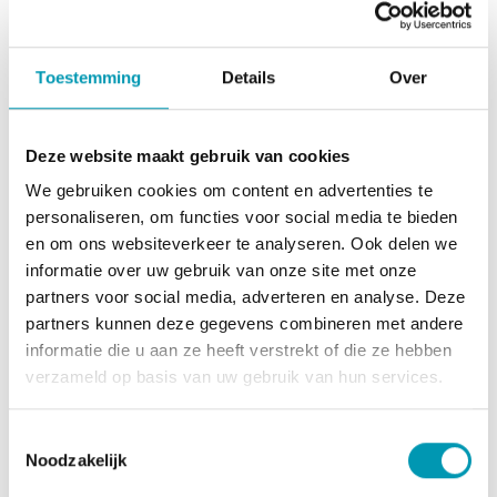
eiwitdieet. Gevarieerde, evenwichtige voeding en een
gezonde levensstijl zijn belangrijk.
Gebruiksadvies
Toestemming
Details
Over
Schenk 160 ml bij het poeder. Goed schudden tot het
poeder volledig is opgelost. Gedurende 1 minuut
Deze website maakt gebruik van cookies
opwarmen in de magnetron. Opgelet bevat zoetstoffen:
overmatig gebruik kan een laxerend effect hebben.
We gebruiken cookies om content en advertenties te
Koel en droog bewaren buiten direct zonlicht en buiten
personaliseren, om functies voor social media te bieden
bereik van jonge kinderen. Gevarieerde, evenwichtige
en om ons websiteverkeer te analyseren. Ook delen we
voeding en een gezonde levensstijl zijn belangrijk. Geen
informatie over uw gebruik van onze site met onze
gebruik zonder medisch advies tijdens zwangerschap,
partners voor social media, adverteren en analyse. Deze
borstvoeding of minderjarige. Plaats van herkomst EU.
partners kunnen deze gegevens combineren met andere
informatie die u aan ze heeft verstrekt of die ze hebben
Ingrediënten
verzameld op basis van uw gebruik van hun services.
Melk
eiwitten, magere cacaopoeder (18%),
smaakstoffen, zout, verdikkingsmiddelen: guar en
Toestemmingsselectie
xanthaangom, zoetstof: aspartaam (bron van
Noodzakelijk
fenylalanine), kleurstof: karamel, vitaminen (c, B13, E,