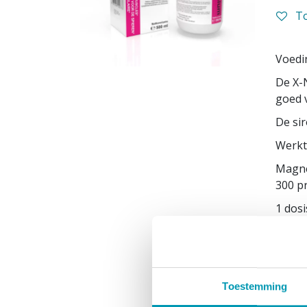
To
Voedi
De X-
goed v
De si
Werkt 
Magne
300 p
1 dosi
1 fles
Nut: 
Gebru
Toestemming
Aanbev