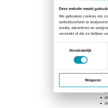
aanbe
evenw
Deze website maakt gebruik
kinde
We gebruiken cookies om cont
websiteverkeer te analyseren
Ingre
media, adverteren en analys
verstrekt of die ze hebben v
Water,
natri
Toestemmingsselectie
Noodzakelijk
Per 1
*RI: r
Magn
d
Weigeren
d
d
d
d