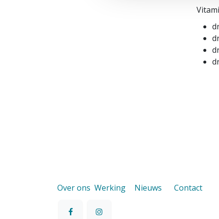
Vitam
d
d
d
d
Over ons
Werking
Nieuws
Contact