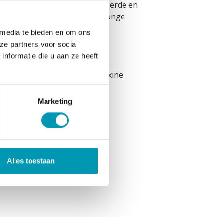
menten vervangen geen gevarieerde en
g bewaren, buiten bereik van jonge
 media te bieden en om ons
ze partners voor social
nformatie die u aan ze heeft
ralose, vitamine B6 als pyridoxine,
Marketing
6mg (280% RI*)
ng
Alles toestaan