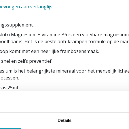
evoegen aan verlanglijst
ngssupplement.
Nutri Magnesium + vitamine B6 is een vloeibare magnesium
oelbaar is. Het is de beste anti-krampen formule op de mar
roop komt met een heerlijke frambozensmaak.
snel en zelfs preventief.
sium is het belangrijkste mineraal voor het menselijk lich
rocessen.
s is 25ml.
 bevat 20 dosissen of 500ml.
3029/36
iksadvies
Details
olen dagelijkse portie : neem 1 shot (25 ml) voor of meteen