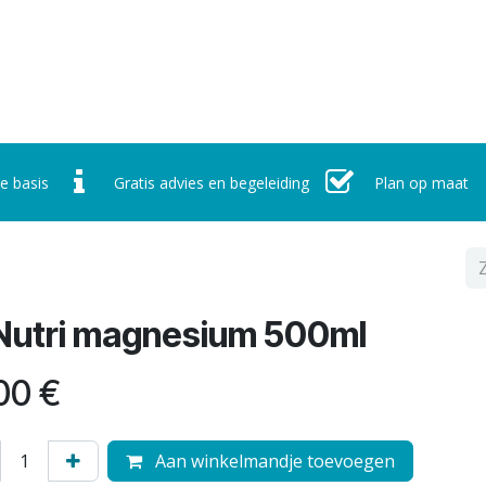
r ons
Werking
Nieuws
Contact
Afspraak maken
e basis
Gratis advies en begeleiding
Plan op maat
Nutri magnesium 500ml
00
€
Aan winkelmandje toevoegen