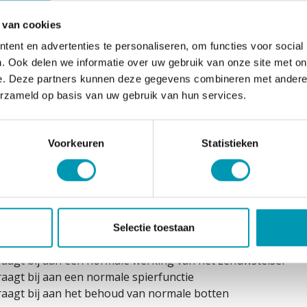
volen dagelijkse dosis niet overschrijden. Voedingssupple
ichtige voeding noch een gezonde levensstijl. Koel en droo
 van cookies
ren. Land van herkomst EU.
ent en advertenties te personaliseren, om functies voor social
. Ook delen we informatie over uw gebruik van onze site met on
diënten per dagportie: 1 doseerdop, 25ml)
e. Deze partners kunnen deze gegevens combineren met andere i
erzameld op basis van uw gebruik van hun services.
 magnesium citraat , citroen en ascorbinezuur, aroma's, suc
umbenzoaat, kaliumsorbaat.
Voorkeuren
Statistieken
00ml: magnesium citraat 1000mg (252% RI*), Vitamine B6 5,
eferentie-inname.
esium
raagt bij aan de vermindering van vermoeidheid en uitputti
Selectie toestaan
raagt bij aan een normaal energieleverend metabolisme
raagt bij aan een normale werking van het zenuwstelsel
raagt bij aan een normale spierfunctie
raagt bij aan het behoud van normale botten