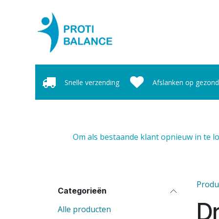
Overslaan naar inhoud
Home
Webshop
Ove
Snelle verzending
Afslanken op gezond
Om als bestaande klant opnieuw in te l
Produ
Categorieën
D
Alle producten