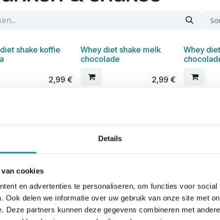
So
diet shake koffie
Whey diet shake melk
Whey diet
a
chocolade
chocolad
2,99
€
2,99
€
t stracciatella
2,50
€
Details
 van cookies
1
2
3
4
ent en advertenties te personaliseren, om functies voor social
. Ook delen we informatie over uw gebruik van onze site met on
e. Deze partners kunnen deze gegevens combineren met andere i