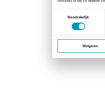
verstrekt of die ze hebben v
Toestemmingsselectie
Noodzakelijk
Weigeren