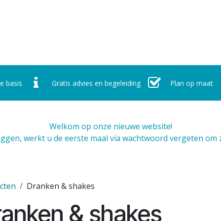
r ons
Werking
Nieuws
Contact
Afspraak maken
e basis
Gratis advies en begeleiding
Plan op maat
Welkom op onze nieuwe website!
oggen, werkt u de eerste maal via wachtwoord vergeten om 
cten
Dranken & shakes
ranken & shakes