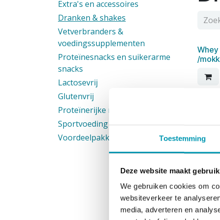
Extra's en accessoires
Dranken & shakes
Vetverbranders &
voedingssupplementen
Whey 
Proteïnesnacks en suikerarme
/mokk
snacks
Lactosevrij
Glutenvrij
Yoghur
Proteïnerijke maaltijden
zakje
Sportvoeding
Voordeelpakketten
Toestemming
Deze website maakt gebruik
We gebruiken cookies om cont
websiteverkeer te analyseren
media, adverteren en analys